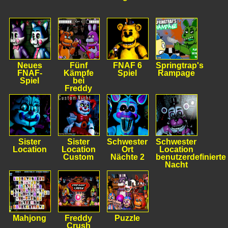
Neues
Fünf
FNAF 6
Springtrap's
FNAF-
Kämpfe
Spiel
Rampage
Spiel
bei
Freddy
Sister
Sister
Schwester
Schwester
Location
Location
Ort
Location
Custom
Nächte 2
benutzerdefinierte
Nacht
Mahjong
Freddy
Puzzle
Crush