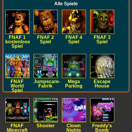
Alle Spiele
FNAF 1
FNAF 2
FNAF 4
FNAF 3
kostenlose
Spiel
Spiel
Spiel
Spiel
FNAF
Jumpscare-
Mega
Escape
World
Fabrik
Parking
House
Spiel
FNAF
Shooter
Clown
Freddy's
Minecraft
Nights
Bomb